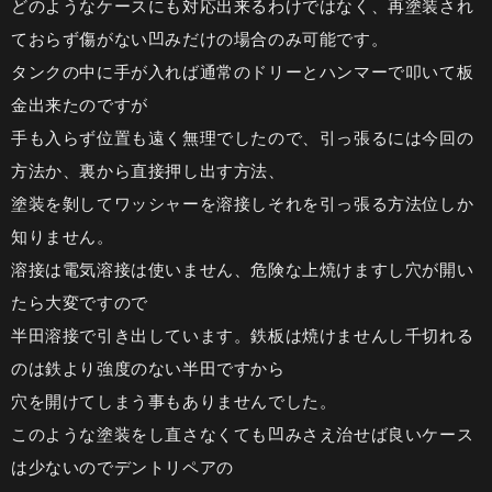
どのようなケースにも対応出来るわけではなく、再塗装され
ておらず傷がない凹みだけの場合のみ可能です。
タンクの中に手が入れば通常のドリーとハンマーで叩いて板
金出来たのですが
手も入らず位置も遠く無理でしたので、引っ張るには今回の
方法か、裏から直接押し出す方法、
塗装を剝してワッシャーを溶接しそれを引っ張る方法位しか
知りません。
溶接は電気溶接は使いません、危険な上焼けますし穴が開い
たら大変ですので
半田溶接で引き出しています。鉄板は焼けませんし千切れる
のは鉄より強度のない半田ですから
穴を開けてしまう事もありませんでした。
このような塗装をし直さなくても凹みさえ治せば良いケース
は少ないのでデントリペアの