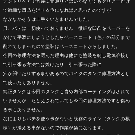
デントリペアで奇麗に元通りとはいかなくてもクリアーだけ
で微細な凹凸を消せる位になればと思ったのですが
なかなかそうは上手くいきませんでした。
只、パテは一切使っておりません 微細な凹凸をペーパーを
かけて平滑にしようとしたらベースコート（色）の部分まで
削れてしまったので塗装はベースコートからしました。
今回の修理方法を選んだ理由は他にも塗装を剝し電気溶接し
て引っ張る方法では焼けたり 引っ張った際に
穴が開いたりする事があるのでバイクのタンク修理方法とし
て使いたくありません。
純正タンクは今回のタンクも含め内部コーティングはされて
いませんが たとえされていても今回の修理方法ですと傷め
る事もありません。
なによりもパテを使う事がないと既存のライン（タンクの模
様）が消える事がないので作業が楽になります。